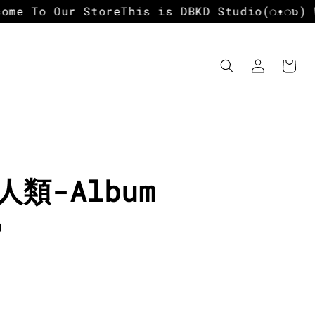
e To Our Store
This is DBKD Studio
(❍ᴥ❍ʋ) We
人類-Album
r
0