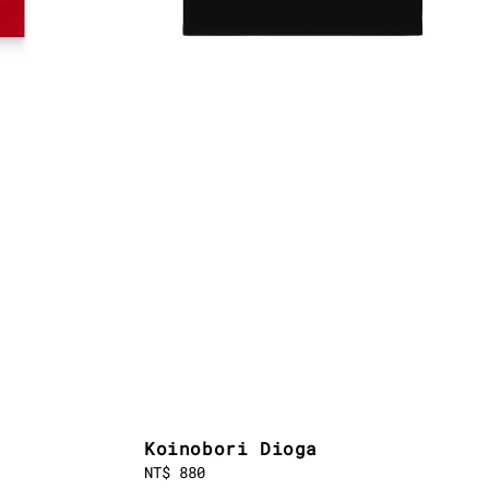
Koinobori Dioga
Regular
NT$ 880