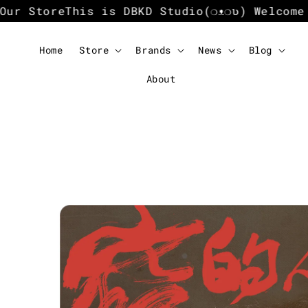
r Store
This is DBKD Studio
(❍ᴥ❍ʋ) Welcome T
Home
Store
Brands
News
Blog
About