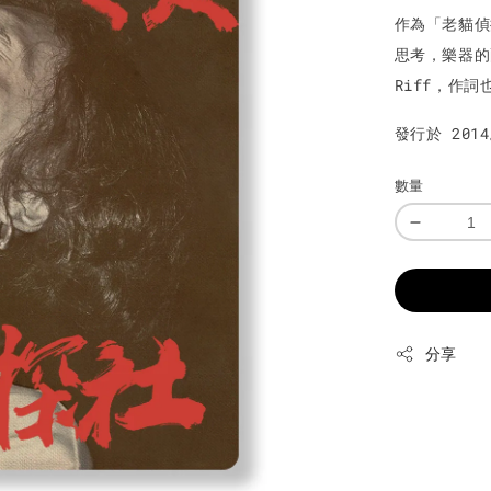
作為「老貓偵
思考，樂器的
Riff，作
發行於 201
數量
分享