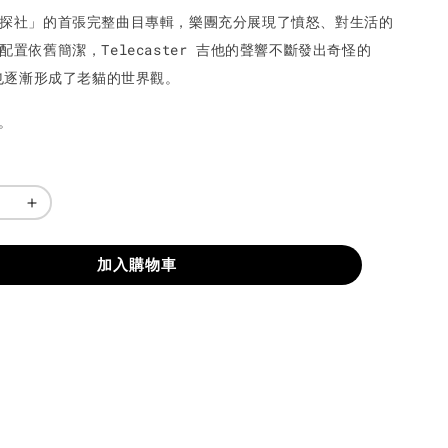
探社」的首張完整曲目專輯，樂團充分展現了憤怒、對生活的
配置依舊簡潔，Telecaster 吉他的聲響不斷發出奇怪的
詞也逐漸形成了老貓的世界觀。
4。
加入購物車