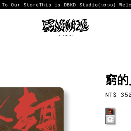
o Our Store
This is DBKD Studio
(❍ᴥ❍ʋ) Welcom
窮的
Regula
NT$ 35
price