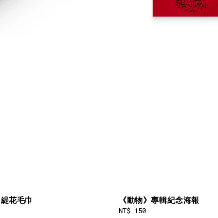
 緹花毛巾
《動物》專輯紀念海報
Regular
NT$ 150