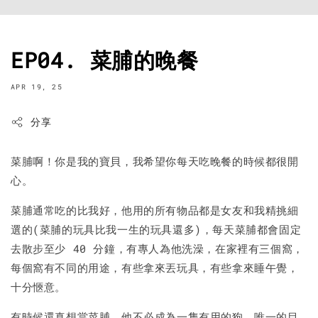
EP04. 菜脯的晚餐
APR 19, 25
分享
菜脯啊！你是我的寶貝，我希望你每天吃晚餐的時候都很開
心。
菜脯通常吃的比我好，他用的所有物品都是女友和我精挑細
選的(菜脯的玩具比我一生的玩具還多)，每天菜脯都會固定
去散步至少 40 分鐘，有專人為他洗澡，在家裡有三個窩，
每個窩有不同的用途，有些拿來丟玩具，有些拿來睡午覺，
十分愜意。
有時候還真想當菜脯，他不必成為一隻有用的狗，唯一的目