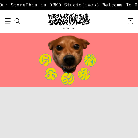
r Store
This is DBKD Studio
(❍ᴥ❍ʋ) Welcome To Our