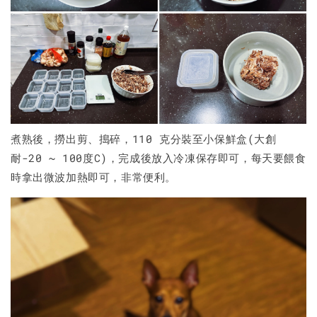
煮熟後，撈出剪、搗碎，110 克分裝至小保鮮盒(大創
耐-20 ~ 100度C)，完成後放入冷凍保存即可，每天要餵食
時拿出微波加熱即可，非常便利。