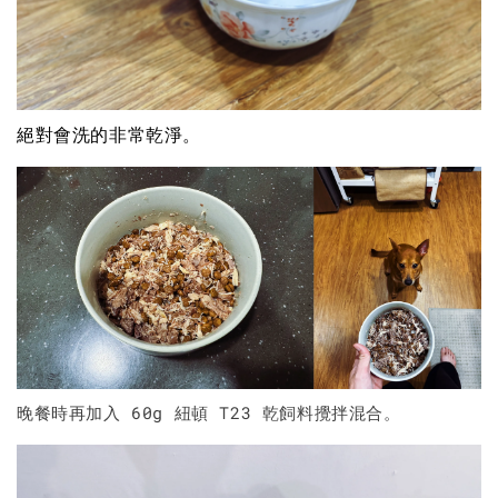
絕對會洗的非常乾淨。
晚餐時再加入 60g 紐頓 T23 乾飼料攪拌混合。