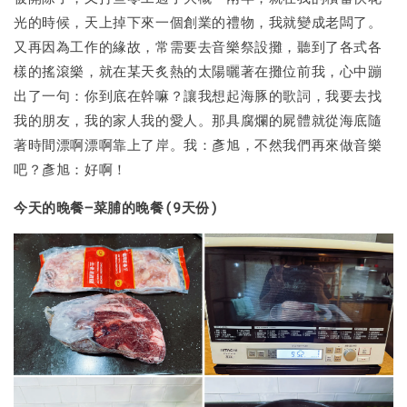
光的時候，天上掉下來一個創業的禮物，我就變成老闆了。
又再因為工作的緣故，常需要去音樂祭設攤，聽到了各式各
樣的搖滾樂，就在某天炙熱的太陽曬著在攤位前我，心中蹦
出了一句：你到底在幹嘛？讓我想起海豚的歌詞，我要去找
我的朋友，我的家人我的愛人。那具腐爛的屍體就從海底隨
著時間漂啊漂啊靠上了岸。我：彥旭，不然我們再來做音樂
吧？彥旭：好啊！
今天的晚餐—菜脯的晚餐(9天份)