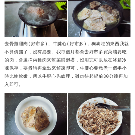
去骨雞腿肉(好市多)、牛腱心(好市多)，狗狗吃的東西我就
不算價錢了，沒有必要。我每個月都會去好市多買菜脯要吃
的肉，會選擇兩種肉來幫菜脯混搭，沒用完可以放在冰箱冷
凍保存，要煮時再拿出來解凍即可，牛腱心要燉煮一個半小
時比較軟嫩，所以牛腱心先處理，雞肉待起鍋前30分鐘再加
入即可。