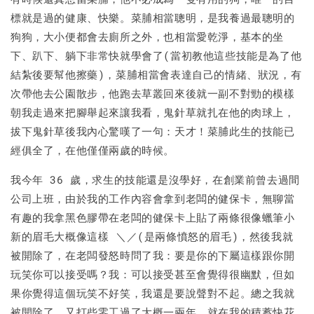
標就是過的健康、快樂。菜脯相當聰明，是我養過最聰明的
狗狗，大小便都會去廁所之外，也相當愛乾淨，基本的坐
下、趴下、躺下非常快就學會了(當初教他這些技能是為了他
結紮後要幫他擦藥)，菜脯相當會表達自己的情緒、狀況，有
次帶他去公園散步，他跑去草叢回來後就一副不對勁的模樣
朝我走過來把腳舉起來讓我看，鬼針草就扎在他的肉球上，
拔下鬼針草後我內心驚嘆了一句：天才！菜脯此生的技能已
經俱全了，在他僅僅兩歲的時候。
我今年 36 歲，求生的技能還是沒學好，在創業前曾去過間
公司上班，由於我的工作內容會拿到老闆的健保卡，無聊當
有趣的我拿黑色膠帶在老闆的健保卡上貼了兩條很像蠟筆小
新的眉毛大概像這樣 ＼／(是兩條憤怒的眉毛)，然後我就
被開除了，在老闆發怒時問了我：要是你的下屬這樣跟你開
玩笑你可以接受嗎？我：可以接受甚至會覺得很幽默，但如
果你覺得這個玩笑不好笑，我還是要說聲對不起。總之我就
被開除了，又打些零工過了大概一兩年，就在我的積蓄快花