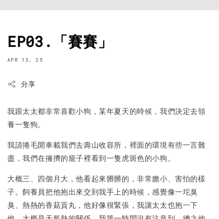
EP03.「賽賽」
APR 13, 25
分享
我跟太太都非常喜歡小狗，某年夏天的時候，我們決定去領
養一隻狗。
我請捲毛開車載我們去壽山收容所，裡面的環境有些一言難
盡，我們在擁擠的籠子裡看到一隻虎斑色的小狗。
大概三、四個月大，他看起來髒髒的，非常膽小、害怕的樣
子。飼養員把他抱出來交到我手上的時候，感覺像一坨臭
臭、熱熱的香菇貢丸，他好像很緊張，我讓太太也抱一下
他。大概是天氣熱的關係，我第一時間沒有注意到，總之他