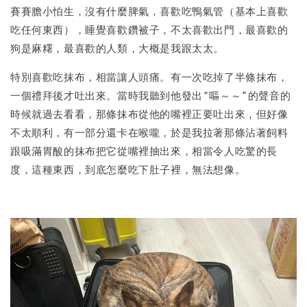
賽賽膽小怕生，沒有什麼脾氣，喜歡吃鴨氣管（基本上喜歡
吃任何東西），睡覺喜歡鑽被子，不太喜歡出門，最喜歡的
狗是麻糬，最喜歡的人類，大概是我跟太太。
特別喜歡吃抹布，相當讓人頭痛。有一次吃掉了半條抹布，
一個禮拜後才吐出來。當時我聽到他發出“嘔～～”的聲音的
時候就過去看看，那條抹布從他的嘴裡正要吐出來，但好像
不太順利，有一部分還卡在喉嚨，於是我拉著那條沾著飼料
跟吸滿胃酸的抹布把它從嘴裡抽出來，相當令人吃驚的長
度，這種東西，到底怎麼吃下肚子裡，無法想像。