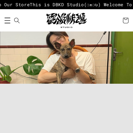
Our Store
This is DBKD Studio
(❍ᴥ❍ʋ) Welcome To 