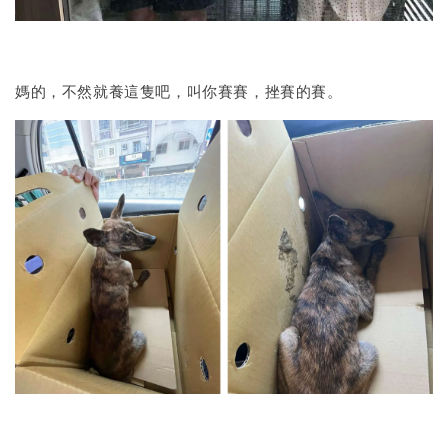
媽的，不然就養這隻吧，叫你賽賽，挫賽的賽。