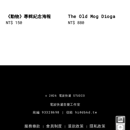
《動物》專輯紀念海報
The Old Mog Dioga
Regular
NT$ 150
Regular
NT$ 880
price
price
© 2026 電波快遞 STUDIO
電波快遞音樂工作室
統編 93​328698 | 信箱 hi@dbkd.tw
服務條款
會員制度
退款政策
隱私政策
|
|
|