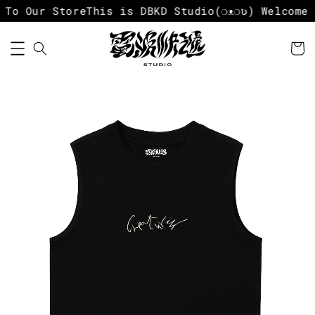
 To Our Store
This is DBKD Studio
(❍ᴥ❍ʋ) Welcome 