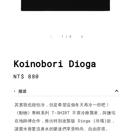
1
/
5
Koinobori Dioga
Regular
NT$ 880
price
• 描述
其實我也很怕冷，但是希望這個冬天再冷一些吧！
《動物》專輯系列 T-SHIRT 不畏冷鋒襲來，與鹽埕
在地師傅合作，推出特別改製版 Dioga (吊嘎)款，
讓愛水毋驚流鼻水的樂迷們享受時尚、自由穿搭。